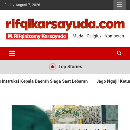
Friday, August 7, 2026
Muda-Religius-Kompeten
RIFQI KARSAYUDA
Top Stories
la Daerah Siaga Saat Lebaran
Jago Ngaji! Ketua Komisi II DP