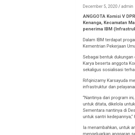
December 5, 2020
admin
ANGGOTA Komisi V DPR R
Kenanga, Kecamatan Mar
penerima IBM (Infrastru
Dalam IBM terdapat proga
Kementrian Pekerjaan Um
Sebagai bentuk dukungan 
Karya beserta anggota Ko
sekaligus sosialisasi terh
Rifqinizamy Karsayuda me
infrastruktur dan pelayan
”Nantinya dari program i
untuk ditata, dikelola unt
Sementara nantinya di Des
untuk santri kedepannya,”
Ia menambahkan, untuk a
mengeluarkan anggaran se