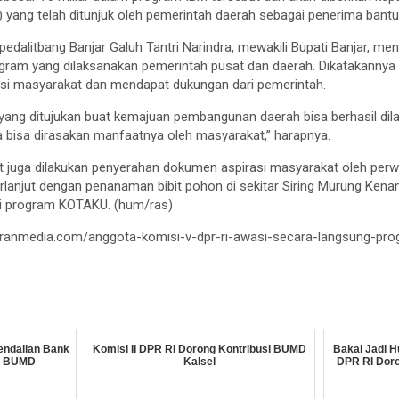
ang telah ditunjuk oleh pemerintah daerah sebagai penerima bantu
pedalitbang Banjar Galuh Tantri Narindra, mewakili Bupati Banjar, m
ram yang dilaksanakan pemerintah pusat dan daerah. Dikatakannya
kusi masyarakat dan mendapat dukungan dari pemerintah.
ang ditujukan buat kemajuan pembangunan daerah bisa berhasil di
ya bisa dirasakan manfaatnya oleh masyarakat,” harapnya.
 juga dilakukan penyerahan dokumen aspirasi masyarakat oleh per
rlanjut dengan penanaman bibit pohon di sekitar Siring Murung Kenan
i program KOTAKU. (hum/ras)
aranmedia.com/anggota-komisi-v-dpr-ri-awasi-secara-langsung-pro
endalian Bank
Komisi II DPR RI Dorong Kontribusi BUMD
Bakal Jadi H
as BUMD
Kalsel
DPR RI Dor