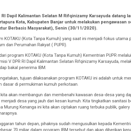
I Dapil Kalimantan Selatan M Rifqinizamy Karsayuda datang 
tapura Kota, Kabupaten Banjar untuk melakukan pengawasan s
ktur Berbasis Masyarakat), Senin (30/11/2020).
m KOTAKU (Kota Tanpa Kumuh) yang saat ini menjadi fokus utama 
um dan Perumahan Rakyat ( PUPR).
dari program KOTAKU (Kota Tanpa Kumuh) Kementrian PUPR melalui D
misi V DPR RI Dapil Kalimantan Selatan Rifqinizamy Karsayuda, me
adap bakal penerima IBM.
ngatakan, tujuan dilaksanakan program KOTAKU ini adalah untuk me
an dasar di permukiman kumuh perkotaan.
ni, kita akan membangun dan membenahi kawasan desa-desa yang da
uk menjadi desa yang jauh dari kesan kumuh. Kita tingkatkan sanitasi 
a Murung Kenanga ini kita akan ciptakan ruang terbuka publik, galery
 harapnya.
nggaran tahun depan, pihaknya sudah mengusulkan kepada Kementr
besar 70 miliar dalam program IBM tersebut dan akan diberikan k