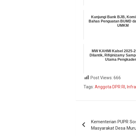
Kunjungi Bank BJB, Komis
Bahas Penguatan BUMD d
UMKM
MW KAHMI Kalsel 2025-2
Dilantik, Rifqinizamy Sam
Utama Pengkade
Post Views:
666
Tags:
Anggota DPR RI
,
Infr
Kementerian PUPR Sos
Masyarakat Desa Mur