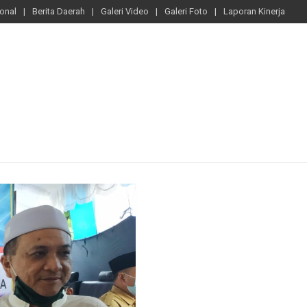
ional
Berita Daerah
Galeri Video
Galeri Foto
Laporan Kinerja