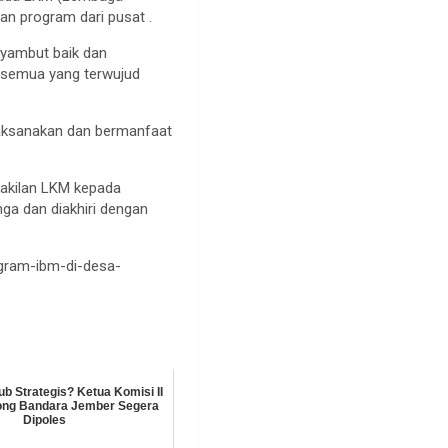
an program dari pusat .
enyambut baik dan
 semua yang terwujud
laksanakan dan bermanfaat
wakilan LKM kepada
ga dan diakhiri dengan
gram-ibm-di-desa-
ub Strategis? Ketua Komisi II
ong Bandara Jember Segera
Dipoles