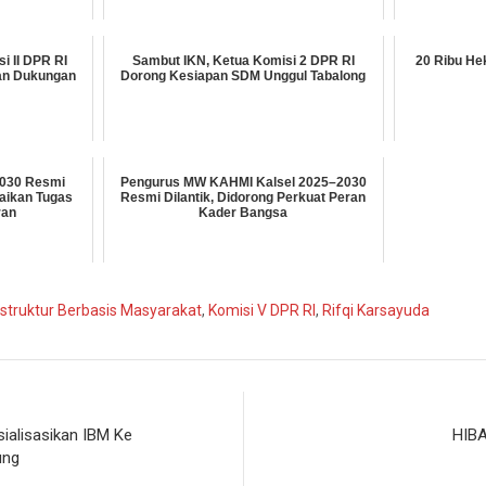
i II DPR RI
Sambut IKN, Ketua Komisi 2 DPR RI
20 Ribu He
an Dukungan
Dorong Kesiapan SDM Unggul Tabalong
030 Resmi
Pengurus MW KAHMI Kalsel 2025–2030
paikan Tugas
Resmi Dilantik, Didorong Perkuat Peran
ran
Kader Bangsa
astruktur Berbasis Masyarakat
,
Komisi V DPR RI
,
Rifqi Karsayuda
ialisasikan IBM Ke
HIB
ung