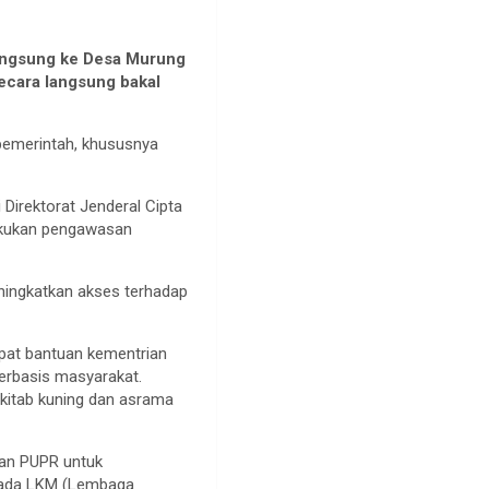
langsung ke Desa Murung
ecara langsung bakal
pemerintah, khususnya
irektorat Jenderal Cipta
lakukan pengawasan
ningkatkan akses terhadap
pat bantuan kementrian
berbasis masyarakat.
 kitab kuning dan asrama
ian PUPR untuk
epada LKM (Lembaga