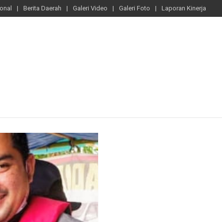
ional
Berita Daerah
Galeri Video
Galeri Foto
Laporan Kinerja