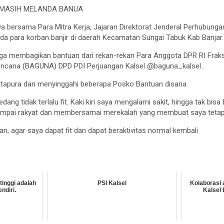
 MASIH MELANDA BANUA
ya bersama Para Mitra Kerja, Jajaran Direktorat Jenderal Perhubungan
a para korban banjir di daerah Kecamatan Sungai Tabuk Kab Banjar.
uga membagikan bantuan dari rekan-rekan Para Anggota DPR RI Frak
ncana (BAGUNA) DPD PDI Perjuangan Kalsel @baguna_kalsel .
rtapura dan menyinggahi beberapa Posko Bantuan disana.
dang tidak terlalu fit. Kaki kiri saya mengalami sakit, hingga tak bis
umpai rakyat dan membersamai merekalah yang membuat saya tetap tu
 agar saya dapat fit dan dapat beraktivitas normal kembali
tinggi adalah
PSI Kalsel
Kolaborasi
ndiri.
Kalsel 