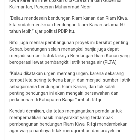
Kiwa karena ini merupakan cita-cita lama dari Gubernur
Kalimantan, Pangeran Muhammad Noor.
“Beliau mendesain bendungan Riam kanan dan Riam Kiwa,
kita sudah menikmati bendungan Riam Kanan selama 50
tahun lebih,” ujar politisi PDIP itu.
Rifqi juga menilai pembangunan proyek ini bersifat genting.
Sebab, bendungan selain menangkal banjir, juga dapat
menjadi sumber listrik laiknya Bendungan Riam Kanan yang
beroperasi lewat pembangkit listrik tenaga air (PLTA).
“Kalau dikatakan urgen memang urgen, karena sekarang
tempat kita sering terkena banjir, dan menjadi sumber listrik
sebagaimana bendungan Riam Kanan, dan tak kalah
penting bendungan ini akan mengairi persawahan dan
perkebunan di Kabupaten Banjar,” imbuh Rifqi.
Kendati demikian, dia tetap mengingatkan pemda untuk
memperhatikan nasib masyarakat yang terdampak
pembangunan bendungan Riam Kiwa. Rifqi mendambakan
agar warga nantinya tidak merugi imbas dari proyek ini.