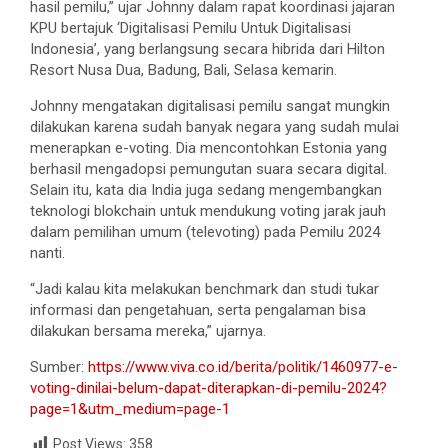
hasil pemilu,” ujar Johnny dalam rapat koordinasi jajaran
KPU bertajuk ‘Digitalisasi Pemilu Untuk Digitalisasi
Indonesia’, yang berlangsung secara hibrida dari Hilton
Resort Nusa Dua, Badung, Bali, Selasa kemarin.
Johnny mengatakan digitalisasi pemilu sangat mungkin
dilakukan karena sudah banyak negara yang sudah mulai
menerapkan e-voting. Dia mencontohkan Estonia yang
berhasil mengadopsi pemungutan suara secara digital.
Selain itu, kata dia India juga sedang mengembangkan
teknologi blokchain untuk mendukung voting jarak jauh
dalam pemilihan umum (televoting) pada Pemilu 2024
nanti.
“Jadi kalau kita melakukan benchmark dan studi tukar
informasi dan pengetahuan, serta pengalaman bisa
dilakukan bersama mereka,” ujarnya.
Sumber:
https://www.viva.co.id/berita/politik/1460977-e-
voting-dinilai-belum-dapat-diterapkan-di-pemilu-2024?
page=1&utm_medium=page-1
Post Views:
358