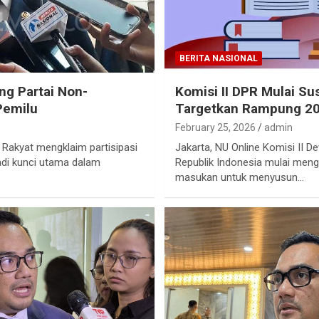
BERITA NASIONAL
g Partai Non-
Komisi II DPR Mulai S
Pemilu
Targetkan Rampung 2
February 25, 2026
admin
 Rakyat mengklaim partisipasi
Jakarta, NU Online Komisi II D
adi kunci utama dalam
Republik Indonesia mulai meng
masukan untuk menyusun…