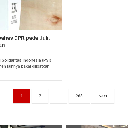
bahas DPR pada Juli,
an
Solidaritas Indonesia (PSI)
en lainnya bakal dilibatkan
1
2
…
268
Next