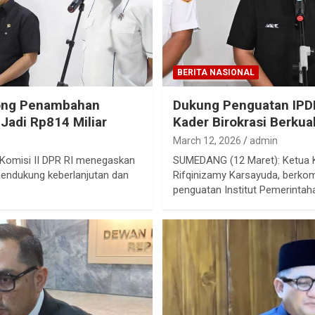
BERITA NASIONAL
rong Penambahan
Dukung Penguatan IPDN
Jadi Rp814 Miliar
Kader Birokrasi Berkual
March 12, 2026
admin
 Komisi II DPR RI menegaskan
SUMEDANG (12 Maret): Ketua K
endukung keberlanjutan dan
Rifqinizamy Karsayuda, berk
penguatan Institut Pemerinta