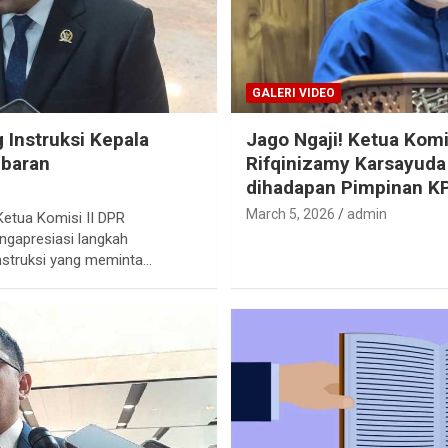
GALERI VIDEO
 Instruksi Kepala
Jago Ngaji! Ketua Komis
ebaran
Rifqinizamy Karsayud
dihadapan Pimpinan KP
March 5, 2026
admin
tua Komisi II DPR
ngapresiasi langkah
nstruksi yang meminta…