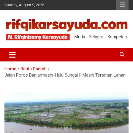
Sunday, August 9, 2026
Muda-Religius-Kompeten
RIFQI KARSAYUDA
Home
Berita Daerah
Jalan Poros Banjarmasin-Hulu Sungai II Masih Tertahan Lahan