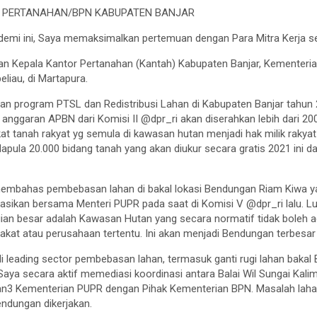
 PERTANAHAN/BPN KABUPATEN BANJAR
demi ini, Saya memaksimalkan pertemuan dengan Para Mitra Kerja se
gan Kepala Kantor Pertanahan (Kantah) Kabupaten Banjar, Kementer
liau, di Martapura.
 program PTSL dan Redistribusi Lahan di Kabupaten Banjar tahun 20
nggaran APBN dari Komisi II @dpr_ri akan diserahkan lebih dari 2000
kat tanah rakyat yg semula di kawasan hutan menjadi hak milik rakya
apula 20.000 bidang tanah yang akan diukur secara gratis 2021 ini d
membahas pembebasan lahan di bakal lokasi Bendungan Riam Kiwa y
asikan bersama Menteri PUPR pada saat di Komisi V @dpr_ri lalu. Lu
ian besar adalah Kawasan Hutan yang secara normatif tidak boleh a
at atau perusahaan tertentu. Ini akan menjadi Bendungan terbesar 
 leading sector pembebasan lahan, termasuk ganti rugi lahan bakal 
 Saya secara aktif memediasi koordinasi antara Balai Wil Sungai Kalim
3 Kementerian PUPR dengan Pihak Kementerian BPN. Masalah lahan
ndungan dikerjakan.