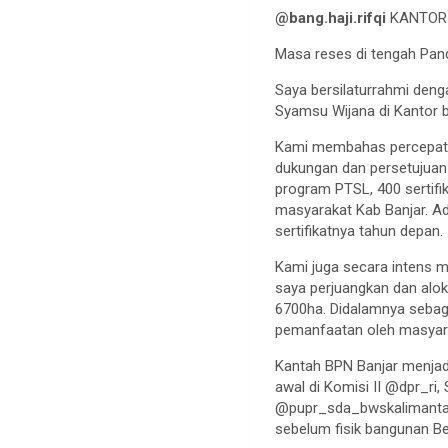
@bang.haji.rifqi
KANTOR
Masa reses di tengah Pan
Saya bersilaturrahmi den
Syamsu Wijana di Kantor be
Kami membahas percepatan
dukungan dan persetujuan a
program PTSL, 400 sertifi
masyarakat Kab Banjar. Ad
sertifikatnya tahun depan.
Kami juga secara intens 
saya perjuangkan dan alok
6700ha. Didalamnya sebag
pemanfaatan oleh masyarak
Kantah BPN Banjar menjadi
awal di Komisi II @dpr_ri,
@pupr_sda_bwskalimantan
sebelum fisik bangunan Be