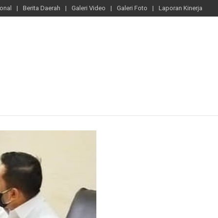
ional
Berita Daerah
Galeri Video
Galeri Foto
Laporan Kinerja