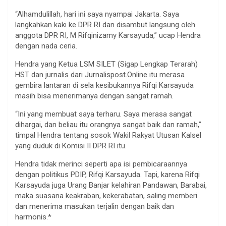
“Alhamdulillah, hari ini saya nyampai Jakarta. Saya
langkahkan kaki ke DPR RI dan disambut langsung oleh
anggota DPR RI, M Rifqinizamy Karsayuda,” ucap Hendra
dengan nada ceria.
Hendra yang Ketua LSM SILET (Sigap Lengkap Terarah)
HST dan jurnalis dari Jurnalispost.Online itu merasa
gembira lantaran di sela kesibukannya Rifqi Karsayuda
masih bisa menerimanya dengan sangat ramah.
“Ini yang membuat saya terharu. Saya merasa sangat
dihargai, dan beliau itu orangnya sangat baik dan ramah,”
timpal Hendra tentang sosok Wakil Rakyat Utusan Kalsel
yang duduk di Komisi II DPR RI itu.
Hendra tidak merinci seperti apa isi pembicaraannya
dengan politikus PDIP, Rifqi Karsayuda. Tapi, karena Rifqi
Karsayuda juga Urang Banjar kelahiran Pandawan, Barabai,
maka suasana keakraban, kekerabatan, saling memberi
dan menerima masukan terjalin dengan baik dan
harmonis.*