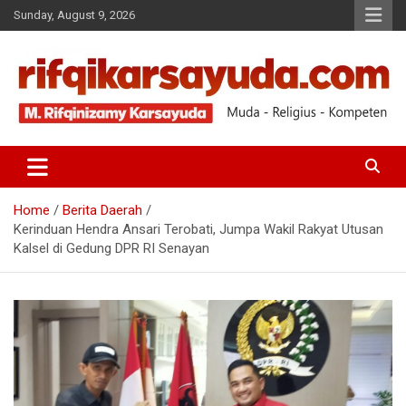
Sunday, August 9, 2026
Muda-Religius-Kompeten
RIFQI KARSAYUDA
Home
Berita Daerah
Kerinduan Hendra Ansari Terobati, Jumpa Wakil Rakyat Utusan
Kalsel di Gedung DPR RI Senayan