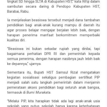
tingkat SD hingga SLTA di Kabupaten HST,” kata Rifqi dalam
sambutan secara daring di Pendopo Kabupaten HST,
Barabai, Rabu.
Ia menjelaskan beasiswa tersebut menjadi dana tambahan
pendidikan bagi anak-anak kurang mampu di daerah itu
agar proses belajar mengajar berjalan lebih baik, dengan
harapan penerima manfaat berkomitmen memperbaiki
kualitas diri.
“Beasiswa ini bukan sekadar rupiah yang dinilai, tapi
bagaimana perhatian DPR RI dan pemerintah kepada
semua penerima, dengan harapan nasibnya jauh lebih baik
ke depannya,” ujarnya.
Sementara itu, Bupati HST Samsul Rizal mengatakan
kegiatan sosialisasi sekaligus pembagian sertifikat PIP
menjadi salah satu langkah pemerintah dalam menjamin
pemerataan akses pendidikan bagi seluruh anak bangsa,
termasuk di
Bumi Murakata
.
“Melalui PIP, kita harapkan tidak ada lagi anak-anak usia
sekolah yang putus sekolah hanya karena keterbatasan