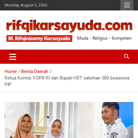
Monday, August 3, 2026
Muda-Religius-Kompeten
RIFQI KARSAYUDA
Home
Berita Daerah
Ketua Komisi II DPR RI dan Bupati HST salurkan 500 beasiswa
PIP