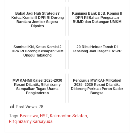
Bakal Jadi Hub Strategis?
Kunjungi Bank BJB, Komisi II
Ketua Komisi II DPR RI Dorong
DPR RI Bahas Penguatan
Bandara Jember Segera
BUMD dan Dukungan UMKM
Dipoles
Sambut IKN, Ketua Komisi 2
20 Ribu Hektar Tanah Di
DPR RI Dorong Kesiapan SDM
Tabalong Jadi Target ILASPP
Unggul Tabalong
MW KAHMI Kalsel 2025-2030
Pengurus MW KAHMI Kalsel
Resmi Dilantik, Rifqinizamy
2025–2030 Resmi Dilantik,
Sampaikan Tugas Utama
Didorong Perkuat Peran Kader
Pengkaderan
Bangsa
Post Views:
78
Tags:
Beasiswa
,
HST
,
Kalimantan Selatan
,
Rifqinizamy Karsayuda