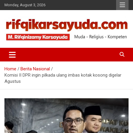
Monday, August 3, 2026
Muda-Religius-Kompeten
RIFQI KARSAYUDA
Home
Berita Nasional
Komisi II DPR ingin pilkada ulang imbas kotak kosong digelar
Agustus