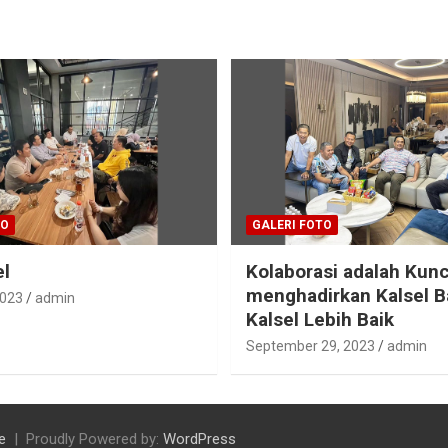
TO
GALERI FOTO
el
Kolaborasi adalah Kunc
menghadirkan Kalsel B
2023
admin
Kalsel Lebih Baik
September 29, 2023
admin
e
Proudly Powered by:
WordPress