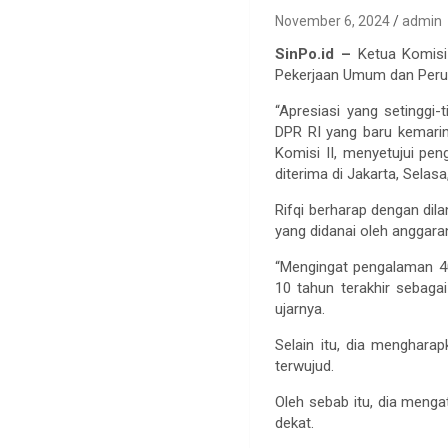
November 6, 2024
admin
SinPo.id –
Ketua Komis
Pekerjaan Umum dan Peruma
“Apresiasi yang setingg
DPR RI yang baru kemarin
Komisi II, menyetujui pen
diterima di Jakarta, Selas
Rifqi berharap dengan di
yang didanai oleh anggara
“Mengingat pengalaman 40 
10 tahun terakhir sebag
ujarnya.
Selain itu, dia menghara
terwujud.
Oleh sebab itu, dia meng
dekat.