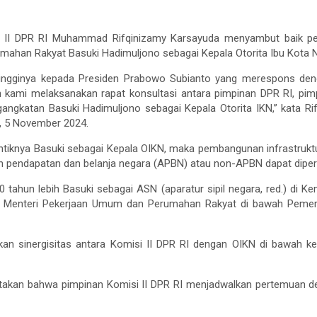
i II DPR RI Muhammad Rifqinizamy Karsayuda menyambut baik pe
han Rakyat Basuki Hadimuljono sebagai Kepala Otorita Ibu Kota Nus
i-tingginya kepada Presiden Prabowo Subianto yang merespons den
 kami melaksanakan rapat konsultasi antara pimpinan DPR RI, pimp
gangkatan Basuki Hadimuljono sebagai Kepala Otorita IKN,” kata R
a, 5 November 2024.
lantiknya Basuki sebagai Kepala OIKN, maka pembangunan infrastruk
n pendapatan dan belanja negara (APBN) atau non-APBN dapat diperce
tahun lebih Basuki sebagai ASN (aparatur sipil negara, red.) di 
ai Menteri Pekerjaan Umum dan Perumahan Rakyat di bawah Pemeri
pkan sinergisitas antara Komisi II DPR RI dengan OIKN di bawah 
atakan bahwa pimpinan Komisi II DPR RI menjadwalkan pertemuan 