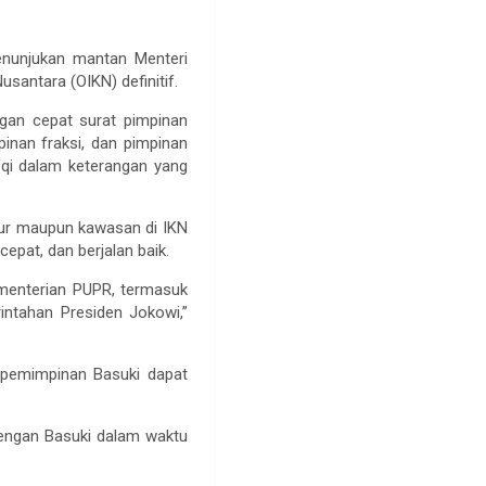
nunjukan mantan Menteri
antara (OIKN) definitif.
gan cepat surat pimpinan
inan fraksi, dan pimpinan
ifqi dalam keterangan yang
tur maupun kawasan di IKN
pat, dan berjalan baik.
Kementerian PUPR, termasuk
ntahan Presiden Jokowi,”
kepemimpinan Basuki dapat
dengan Basuki dalam waktu