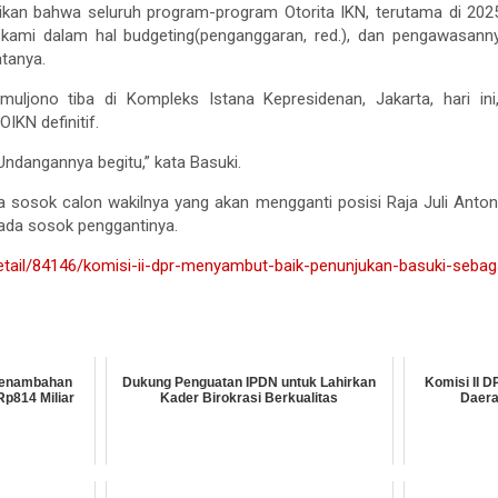
kan bahwa seluruh program-program Otorita IKN, terutama di 2025
ami dalam hal budgeting(penganggaran, red.), dan pengawasanny
atanya.
muljono tiba di Kompleks Istana Kepresidenan, Jakarta, hari ini
IKN definitif.
 Undangannya begitu,” kata Basuki.
a sosok calon wakilnya yang akan mengganti posisi Raja Juli Anto
ada sosok penggantinya.
/detail/84146/komisi-ii-dpr-menyambut-baik-penunjukan-basuki-sebaga
 Penambahan
Dukung Penguatan IPDN untuk Lahirkan
Komisi II D
p814 Miliar
Kader Birokrasi Berkualitas
Daera