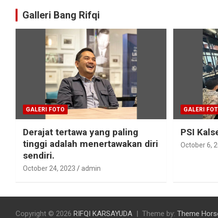
Galleri Bang Rifqi
GALERI FOTO
GALERI FO
Derajat tertawa yang paling
PSI Kals
tinggi adalah menertawakan diri
October 6, 
sendiri.
October 24, 2023
admin
Copyright © 2026
RIFQI KARSAYUDA
Theme by:
Theme Hors