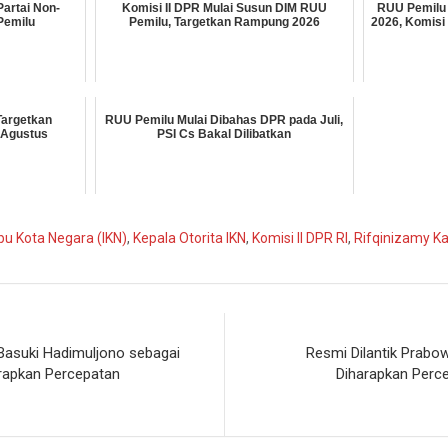
artai Non-
Komisi II DPR Mulai Susun DIM RUU
RUU Pemilu 
Pemilu
Pemilu, Targetkan Rampung 2026
2026, Komisi
Targetkan
RUU Pemilu Mulai Dibahas DPR pada Juli,
-Agustus
PSI Cs Bakal Dilibatkan
Ibu Kota Negara (IKN)
,
Kepala Otorita IKN
,
Komisi II DPR RI
,
Rifqinizamy K
Basuki Hadimuljono sebagai
Resmi Dilantik Prabo
arapkan Percepatan
Diharapkan Perc