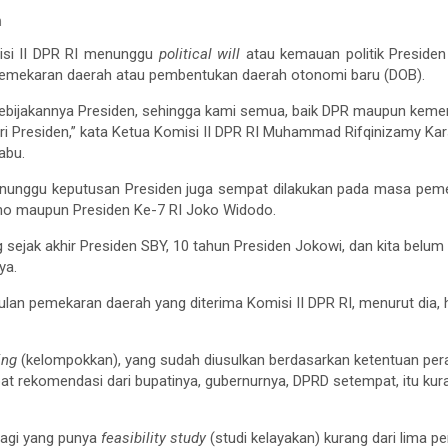
n
isi II DPR RI menunggu
political will
atau kemauan politik Presiden
emekaran daerah atau pembentukan daerah otonomi baru (DOB).
l kebijakannya Presiden, sehingga kami semua, baik DPR maupun kem
ri Presiden,” kata Ketua Komisi II DPR RI Muhammad Rifqinizamy Kar
abu.
nunggu keputusan Presiden juga sempat dilakukan pada masa pemer
o maupun Presiden Ke-7 RI Joko Widodo.
g sejak akhir Presiden SBY, 10 tahun Presiden Jokowi, dan kita belu
ya.
sulan pemekaran daerah yang diterima Komisi II DPR RI, menurut dia, 
ing
(kelompokkan), yang sudah diusulkan berdasarkan ketentuan per
t rekomendasi dari bupatinya, gubernurnya, DPRD setempat, itu kura
lagi yang punya
feasibility study
(studi kelayakan) kurang dari lima pe