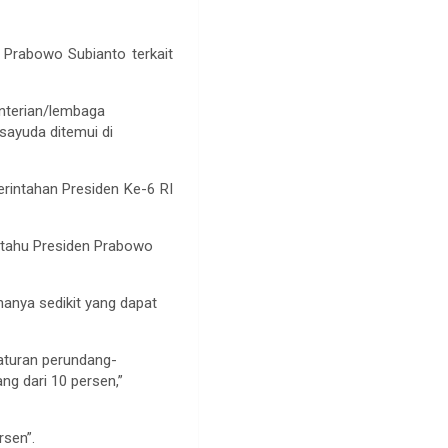
 Prabowo Subianto terkait
enterian/lembaga
sayuda ditemui di
intahan Presiden Ke-6 RI
m tahu Presiden Prabowo
hanya sedikit yang dapat
aturan perundang-
ng dari 10 persen,”
rsen”.