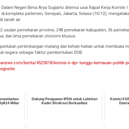
 Dalam Negeri Bima Arya Sugiarto ditemui usai Rapat Kerja Komite I
 di kompleks parlemen, Senayan, Jakarta, Selasa (10/12), mengata
 tanah air.
 42 usulan pemekaran provinsi, 248 pemekaran kabupaten, 36 pemeka
a, dan lima pemekaran otonomi khusus.
perlukan pertimbangan matang dan kehati-hatian untuk membuka m
kal negara sebagai faktor pembentukan DOB.
ranews.com/berita/4525018/komisi-ii-dpr-tunggu-kemauan-politik-p
ignette
 Penambahan
Dukung Penguatan IPDN untuk Lahirkan
Komisi II D
p814 Miliar
Kader Birokrasi Berkualitas
Daera