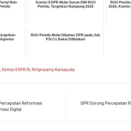
artai Non-
Komisi II DPR Mulai Susun DIM RUU
RUU Pemilu 
Pemilu
Pemilu, Targetkan Rampung 2026
2026, Komisi
Targetkan
RUU Pemilu Mulai Dibahas DPR pada Juli,
-Agustus
PSI Cs Bakal Dilibatkan
u
,
Komisi II DPR RI
,
Rifqinizamy Karsayuda
 Percepatan Reformasi
DPR Dorong Percepatan Re
masi Digital