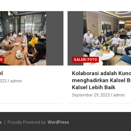
TO
GALERI FOTO
el
Kolaborasi adalah Kunc
menghadirkan Kalsel B
2023
admin
Kalsel Lebih Baik
September 29, 2023
admin
e
Proudly Powered by:
WordPress