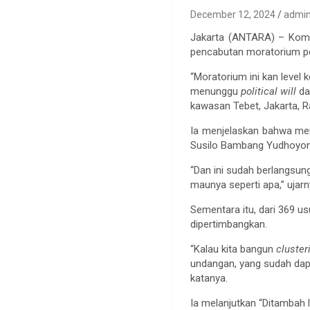
December 12, 2024
admi
Jakarta (ANTARA) – Kom
pencabutan moratorium p
“Moratorium ini kan leve
menunggu
political will
da
kawasan Tebet, Jakarta, R
Ia menjelaskan bahwa me
Susilo Bambang Yudhoyon
“Dan ini sudah berlangsun
maunya seperti apa,” ujarn
Sementara itu, dari 369 u
dipertimbangkan.
“Kalau kita bangun
cluster
undangan, yang sudah dapa
katanya.
Ia melanjutkan “Ditambah 