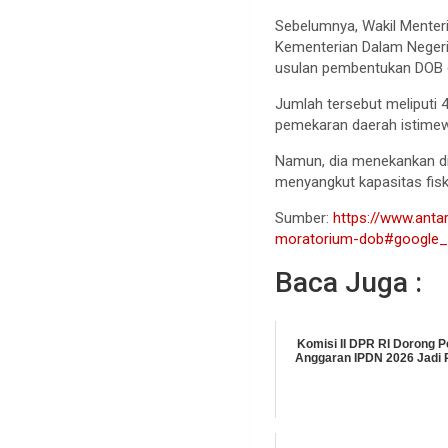
Sebelumnya, Wakil Menteri
Kementerian Dalam Negeri
usulan pembentukan DOB di
Jumlah tersebut meliputi
pemekaran daerah istimew
Namun, dia menekankan di
menyangkut kapasitas fis
Sumber:
https://www.anta
moratorium-dob#google_v
Baca Juga :
Komisi II DPR RI Dorong
Anggaran IPDN 2026 Jadi R