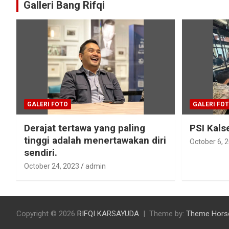
Galleri Bang Rifqi
GALERI FOTO
GALERI FO
Derajat tertawa yang paling
PSI Kals
tinggi adalah menertawakan diri
October 6, 
sendiri.
October 24, 2023
admin
Copyright © 2026
RIFQI KARSAYUDA
Theme by:
Theme Hors