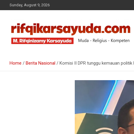
Sunday, August 9, 2026
Muda-Religius-Kompeten
RIFQI KARSAYUDA
Home
Berita Nasional
Komisi II DPR tunggu kemauan politi