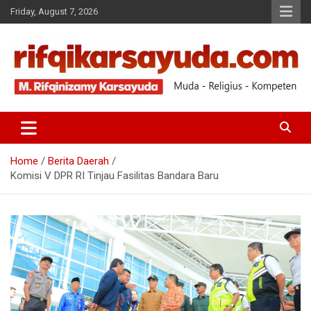
Friday, August 7, 2026
Muda-Religius-Kompeten
RIFQI KARSAYUDA
Home
Berita Daerah
Komisi V DPR RI Tinjau Fasilitas Bandara Baru