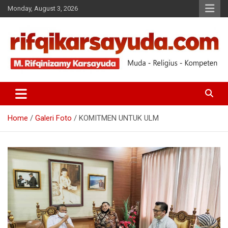
Monday, August 3, 2026
Muda-Religius-Kompeten
RIFQI KARSAYUDA
Home
Galeri Foto
KOMITMEN UNTUK ULM