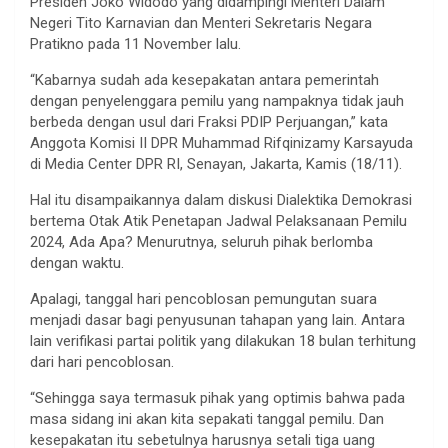
Presiden Joko Widodo yang didampingi Menteri Dalam
Negeri Tito Karnavian dan Menteri Sekretaris Negara
Pratikno pada 11 November lalu.
“Kabarnya sudah ada kesepakatan antara pemerintah
dengan penyelenggara pemilu yang nampaknya tidak jauh
berbeda dengan usul dari Fraksi PDIP Perjuangan,” kata
Anggota Komisi II DPR Muhammad Rifqinizamy Karsayuda
di Media Center DPR RI, Senayan, Jakarta, Kamis (18/11).
Hal itu disampaikannya dalam diskusi Dialektika Demokrasi
bertema Otak Atik Penetapan Jadwal Pelaksanaan Pemilu
2024, Ada Apa? Menurutnya, seluruh pihak berlomba
dengan waktu.
Apalagi, tanggal hari pencoblosan pemungutan suara
menjadi dasar bagi penyusunan tahapan yang lain. Antara
lain verifikasi partai politik yang dilakukan 18 bulan terhitung
dari hari pencoblosan.
“Sehingga saya termasuk pihak yang optimis bahwa pada
masa sidang ini akan kita sepakati tanggal pemilu. Dan
kesepakatan itu sebetulnya harusnya setali tiga uang