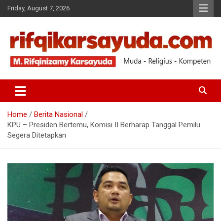
Friday, August 7, 2026
Muda-Religius-Kompeten
RIFQI KARSAYUDA
Home
Berita Nasional
KPU – Presiden Bertemu, Komisi II Berharap Tanggal Pemilu
Segera Ditetapkan