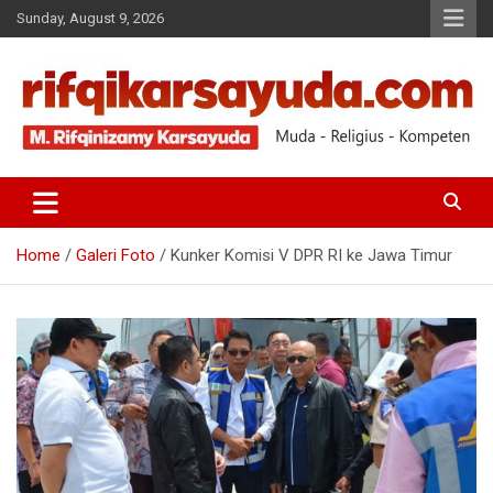
Sunday, August 9, 2026
Muda-Religius-Kompeten
RIFQI KARSAYUDA
Home
Galeri Foto
Kunker Komisi V DPR RI ke Jawa Timur