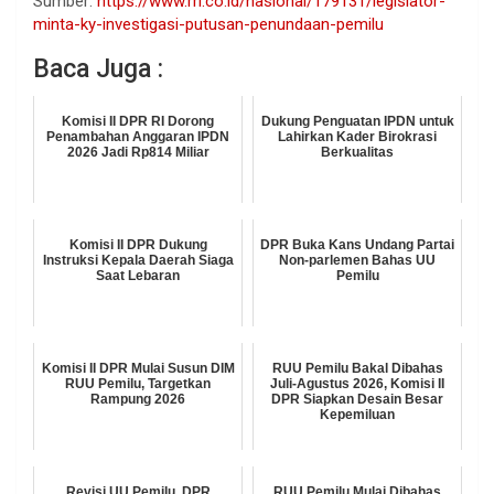
Sumber:
https://www.rri.co.id/nasional/179131/legislator-
minta-ky-investigasi-putusan-penundaan-pemilu
Baca Juga :
Komisi II DPR RI Dorong
Dukung Penguatan IPDN untuk
Penambahan Anggaran IPDN
Lahirkan Kader Birokrasi
2026 Jadi Rp814 Miliar
Berkualitas
Komisi II DPR Dukung
DPR Buka Kans Undang Partai
Instruksi Kepala Daerah Siaga
Non-parlemen Bahas UU
Saat Lebaran
Pemilu
Komisi II DPR Mulai Susun DIM
RUU Pemilu Bakal Dibahas
RUU Pemilu, Targetkan
Juli-Agustus 2026, Komisi II
Rampung 2026
DPR Siapkan Desain Besar
Kepemiluan
Revisi UU Pemilu, DPR
RUU Pemilu Mulai Dibahas