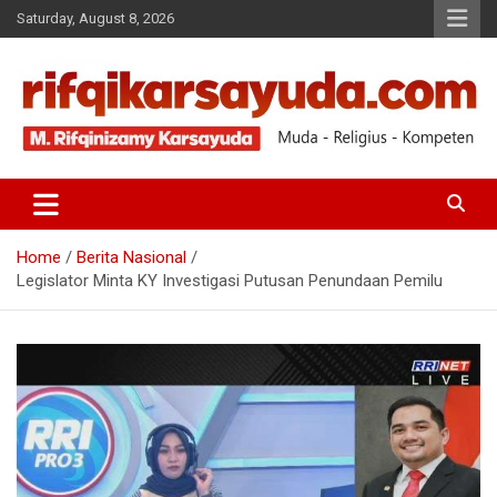
Saturday, August 8, 2026
Muda-Religius-Kompeten
RIFQI KARSAYUDA
Home
Berita Nasional
Legislator Minta KY Investigasi Putusan Penundaan Pemilu