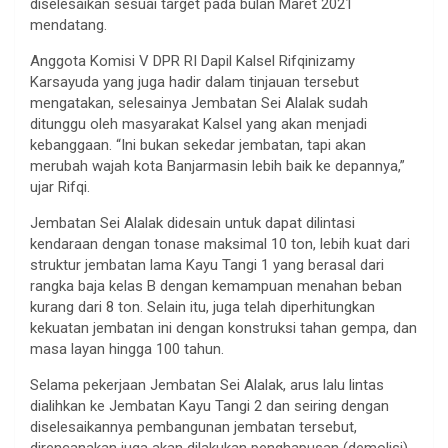
diselesaikan sesuai target pada bulan Maret 2021
mendatang.
Anggota Komisi V DPR RI Dapil Kalsel Rifqinizamy
Karsayuda yang juga hadir dalam tinjauan tersebut
mengatakan, selesainya Jembatan Sei Alalak sudah
ditunggu oleh masyarakat Kalsel yang akan menjadi
kebanggaan. “Ini bukan sekedar jembatan, tapi akan
merubah wajah kota Banjarmasin lebih baik ke depannya,”
ujar Rifqi.
Jembatan Sei Alalak didesain untuk dapat dilintasi
kendaraan dengan tonase maksimal 10 ton, lebih kuat dari
struktur jembatan lama Kayu Tangi 1 yang berasal dari
rangka baja kelas B dengan kemampuan menahan beban
kurang dari 8 ton. Selain itu, juga telah diperhitungkan
kekuatan jembatan ini dengan konstruksi tahan gempa, dan
masa layan hingga 100 tahun.
Selama pekerjaan Jembatan Sei Alalak, arus lalu lintas
dialihkan ke Jembatan Kayu Tangi 2 dan seiring dengan
diselesaikannya pembangunan jembatan tersebut,
direncanakan juga akan dilakukan penghapusan (demolisi)