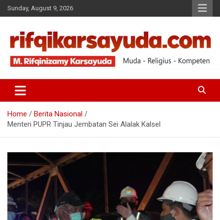
Sunday, August 9, 2026
Muda-Religius-Kompeten
RIFQI KARSAYUDA
Home
Berita Nasional
Menteri PUPR Tinjau Jembatan Sei Alalak Kalsel