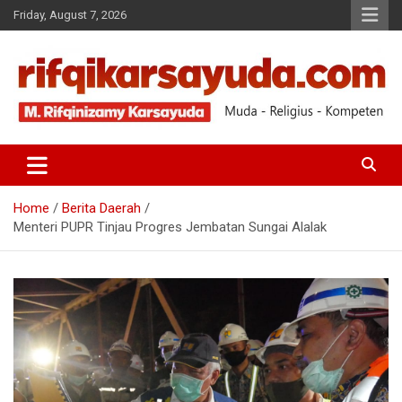
Friday, August 7, 2026
Muda-Religius-Kompeten
RIFQI KARSAYUDA
Home
Berita Daerah
Menteri PUPR Tinjau Progres Jembatan Sungai Alalak