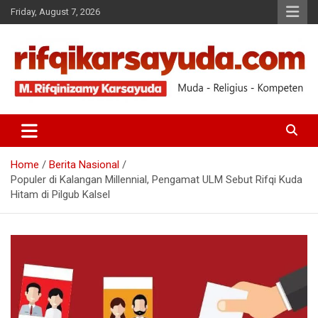
Friday, August 7, 2026
Muda-Religius-Kompeten
RIFQI KARSAYUDA
Home
Berita Nasional
Populer di Kalangan Millennial, Pengamat ULM Sebut Rifqi Kuda
Hitam di Pilgub Kalsel