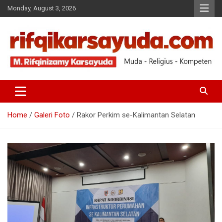
Monday, August 3, 2026
Muda-Religius-Kompeten
RIFQI KARSAYUDA
Home
Galeri Foto
Rakor Perkim se-Kalimantan Selatan