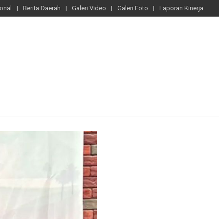
ional
Berita Daerah
Galeri Video
Galeri Foto
Laporan Kinerja