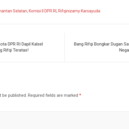
mantan Selatan
,
Komisi II DPR RI
,
Rifqinizamy Karsayuda
gota DPR RI Dapil Kalsel
Bang Rifqi Bongkar Dugan Saw
 Rifqi Teratas!
Nega
t be published.
Required fields are marked
*