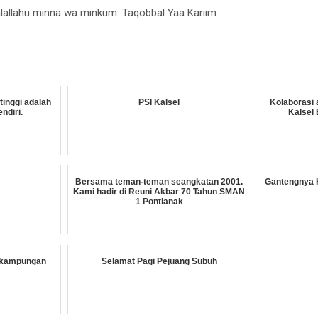
allahu minna wa minkum. Taqobbal Yaa Kariim.
tinggi adalah
PSI Kalsel
Kolaborasi
ndiri.
Kalsel 
Bersama teman-teman seangkatan 2001.
Gantengnya 
Kami hadir di Reuni Akbar 70 Tahun SMAN
1 Pontianak
 kampungan
Selamat Pagi Pejuang Subuh