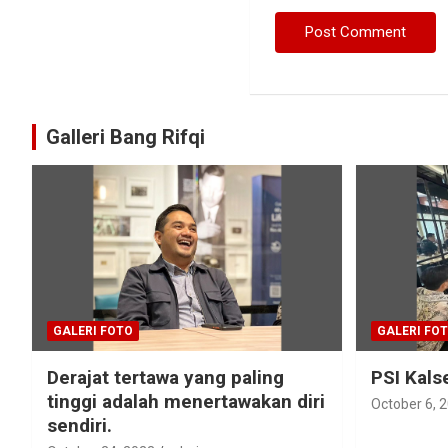
Galleri Bang Rifqi
GALERI FOTO
GALERI FO
Derajat tertawa yang paling
PSI Kals
tinggi adalah menertawakan diri
October 6, 
sendiri.