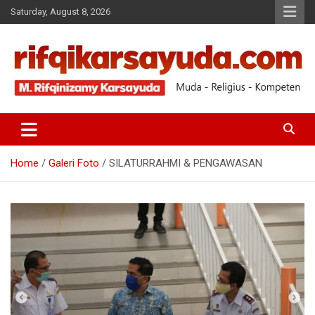
Saturday, August 8, 2026
Muda-Religius-Kompeten
RIFQI KARSAYUDA
Home
Galeri Foto
SILATURRAHMI & PENGAWASAN