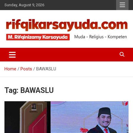
Sunday, August 9, 2026
Muda-Religius-Kompeten
RIFQI KARSAYUDA
Home
Posts
BAWASLU
Tag:
BAWASLU