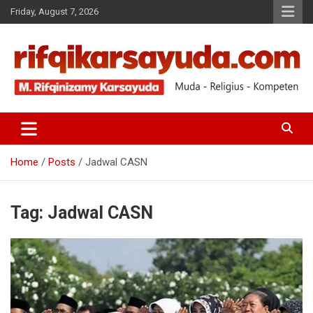
Friday, August 7, 2026
Muda-Religius-Kompeten
RIFQI KARSAYUDA
Home
Posts
Jadwal CASN
Tag:
Jadwal CASN