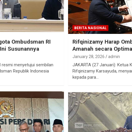
BERITA NASIONAL
gota Ombudsman RI
Rifqinizamy Harap Om
Ini Susunannya
Amanah secara Optima
January 28, 2026
admin
 resmi menyetujui sembilan
JAKARTA (27 Januari): Ketua K
sman Republik Indonesia
Rifqinizamy Karsayuda, menya
kepada para…