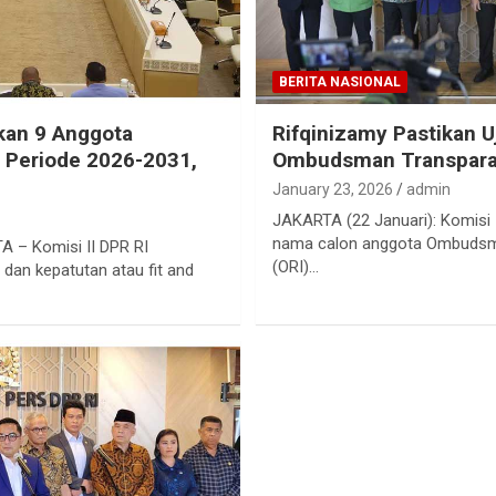
BERITA NASIONAL
kan 9 Anggota
Rifqinizamy Pastikan U
 Periode 2026-2031,
Ombudsman Transpar
January 23, 2026
admin
JAKARTA (22 Januari): Komis
nama calon anggota Ombudsma
– Komisi II DPR RI
(ORI)…
 dan kepatutan atau fit and