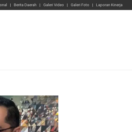
ional
Berita Daerah
Galeri Video
Galeri Foto
Laporan Kinerja