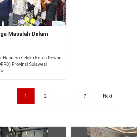
iga Masalah Dalam
r Nasdem selaku Ketua Dewan
DPRD) Provinsi Sulawesi
ewi…
1
2
…
7
Next