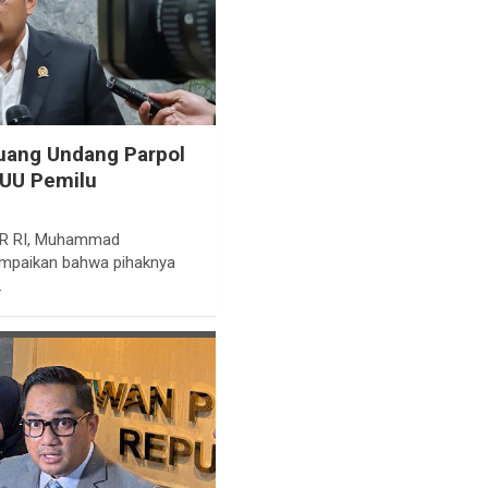
luang Undang Parpol
UU Pemilu
PR RI, Muhammad
ampaikan bahwa pihaknya
…