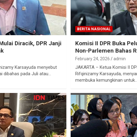
BERITA NASIONAL
ulai Diracik, DPR Janji
Komisi II DPR Buka Pe
ak
Non-Parlemen Bahas R
February 24, 2026
admin
qinizamy Karsayuda menyebut
JAKARTA – Ketua Komisi II D
i dibahas pada Juli atau…
Rifqinizamy Karsayuda, meny
membuka kemungkinan untuk