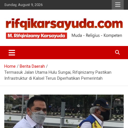
Sunday, August 9, 2026
Muda-Religius-Kompeten
RIFQI KARSAYUDA
Home
Berita Daerah
Termasuk Jalan Utama Hulu Sungai, Rifqinizamy Pastikan
Infrastruktur di Kalsel Terus Diperhatikan Pemerintah