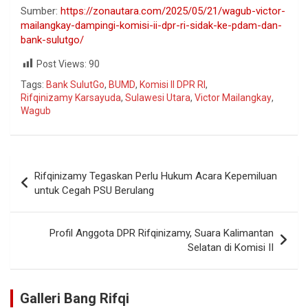
Sumber:
https://zonautara.com/2025/05/21/wagub-victor-
mailangkay-dampingi-komisi-ii-dpr-ri-sidak-ke-pdam-dan-
bank-sulutgo/
Post Views:
90
Tags:
Bank SulutGo
,
BUMD
,
Komisi II DPR RI
,
Rifqinizamy Karsayuda
,
Sulawesi Utara
,
Victor Mailangkay
,
Wagub
Rifqinizamy Tegaskan Perlu Hukum Acara Kepemiluan
untuk Cegah PSU Berulang
Profil Anggota DPR Rifqinizamy, Suara Kalimantan
Selatan di Komisi II
Galleri Bang Rifqi