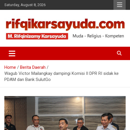
Saturday, August 8, 2026
Muda-Religius-Kompeten
RIFQI KARSAYUDA
Home
Berita Daerah
Wagub Victor Mailangkay dampingi Komisi II DPR RI sidak ke
PDAM dan Bank SulutGo