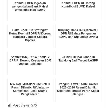
Komisi II DPR ingatkan
Komisi II DPR RI Dorong
pengendalian Bank Kalsel
Kontribusi BUMD Kalsel
untuk stabilitas BUMD
Bakal Jadi Hub Strategis?
Kunjungi Bank BJB, Komisi II
Ketua Komisi II DPR RI Dorong
DPR RI Bahas Penguatan
Bandara Jember Segera
BUMD dan Dukungan UMKM
Dipoles
Sambut IKN, Ketua Komisi 2
20 Ribu Hektar Tanah Di
DPR RI Dorong Kesiapan SDM
Tabalong Jadi Target ILASPP
Unggul Tabalong
MW KAHMI Kalsel 2025-2030
Pengurus MW KAHMI Kalsel
Resmi Dilantik, Rifqinizamy
2025–2030 Resmi Dilantik,
Sampaikan Tugas Utama
Didorong Perkuat Peran Kader
Pengkaderan
Bangsa
Post Views:
575