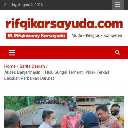
Sunday, August 2, 2026
Muda-Religius-Kompeten
RIFQI KARSAYUDA
Home
Berita Daerah
Akses Banjarmasin – Hulu Sungai Terhenti, Pihak Terkait
Lakukan Perbaikan Darurat