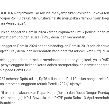
i II DPR Rifqinizamy Karsayuda menyampaikan Presiden Jokowi te
apai Rp110 triliun. Menurutnya hal itu merupakan “lampu hijau” ba
ran Pemilu 2024.
jumlah anggaran Pemilu 2024 karena digunakan untuk perlindungan at
tempat pemungutan suara (TPS), desa, dan kecamatan.
 anggaran Pemilu 2024 besar dibandingkan Pemilu 2019 adalah terka
ngkat TPS, desa, dan kecamatan yang bersifat adhoc,” kata Rifqi di Ja
yelenggara adhoc tersebut mendapatkan honor yang kecil, yaitu Rp50
ra penyelenggara bekerja keras dalam mempersiapkan penyelenggara
nia pada Pemilu 2019.
4 sebesar Rp86 triliun, Rp76 triliun, atau Rp110 triliun sangat relati
n intervensi anggaran terkait Pemilu 2024,” ujarnya.
PR RI akan melaksanakan Rapat Kerja (Raker) dan Rapat Dengar Pend
 (Kemendagri), KPU, Bawaslu, dan DKPP pada Rabu 13 April membah
ibutuhkan.