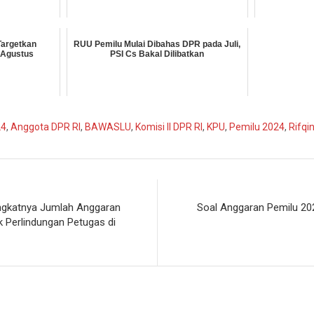
Targetkan
RUU Pemilu Mulai Dibahas DPR pada Juli,
-Agustus
PSI Cs Bakal Dilibatkan
24
,
Anggota DPR RI
,
BAWASLU
,
Komisi II DPR RI
,
KPU
,
Pemilu 2024
,
Rifqi
ingkatnya Jumlah Anggaran
Soal Anggaran Pemilu 202
k Perlindungan Petugas di