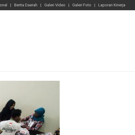
ional
Berita Daerah
Galeri Video
Galeri Foto
Laporan Kinerja