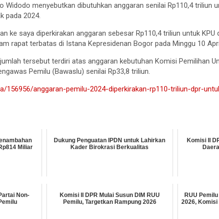
o Widodo menyebutkan dibutuhkan anggaran senilai Rp110,4 triliun 
ak pada 2024.
n ke saya diperkirakan anggaran sebesar Rp110,4 triliun untuk KPU 
m rapat terbatas di Istana Kepresidenan Bogor pada Minggu 10 Apri
 jumlah tersebut terdiri atas anggaran kebutuhan Komisi Pemilihan
engawas Pemilu (Bawaslu) senilai Rp33,8 triliun.
rita/156956/anggaran-pemilu-2024-diperkirakan-rp110-triliun-dpr-unt
 Penambahan
Dukung Penguatan IPDN untuk Lahirkan
Komisi II D
p814 Miliar
Kader Birokrasi Berkualitas
Daera
artai Non-
Komisi II DPR Mulai Susun DIM RUU
RUU Pemilu 
Pemilu
Pemilu, Targetkan Rampung 2026
2026, Komisi