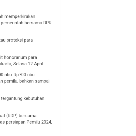
lah memperkirakan
gi pemerintah bersama DPR
au proteksi para
it honorarium para
karta, Selasa 12 April.
0 ribu-Rp700 ribu.
an pemilu, bahkan sampai
f, tergantung kebutuhan
apat (RDP) bersama
as persiapan Pemilu 2024,