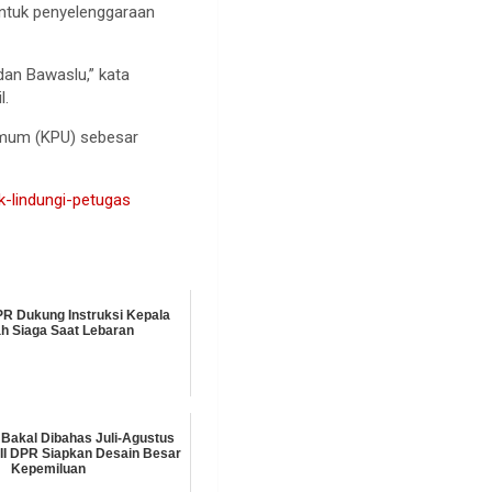
untuk penyelenggaraan
dan Bawaslu,” kata
l.
 Umum (KPU) sebesar
uk-lindungi-petugas
PR Dukung Instruksi Kepala
h Siaga Saat Lebaran
Bakal Dibahas Juli-Agustus
 II DPR Siapkan Desain Besar
Kepemiluan