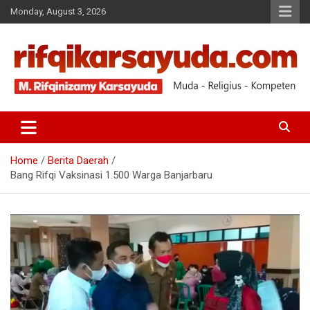
Monday, August 3, 2026
Muda-Religius-Kompeten
RIFQI KARSAYUDA
Home
Berita Daerah
Bang Rifqi Vaksinasi 1.500 Warga Banjarbaru