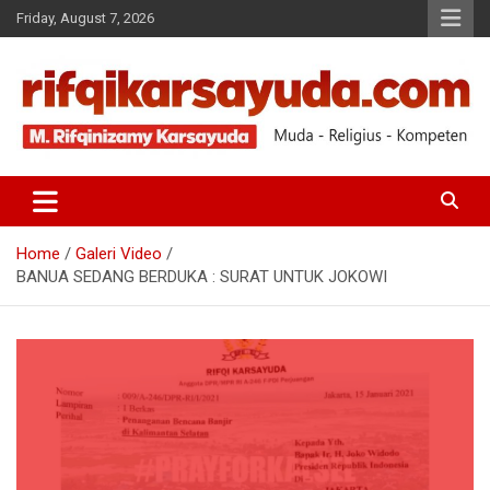
Friday, August 7, 2026
Muda-Religius-Kompeten
RIFQI KARSAYUDA
Home
Galeri Video
BANUA SEDANG BERDUKA : SURAT UNTUK JOKOWI