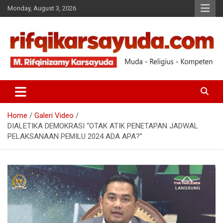
Monday, August 3, 2026
Muda-Religius-Kompeten
RIFQI KARSAYUDA
Home
Galeri Video
DIALETIKA DEMOKRASI “OTAK ATIK PENETAPAN JADWAL
PELAKSANAAN PEMILU 2024 ADA APA?”