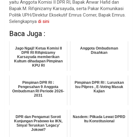
yaitu Anggota Komisi II DPR RI, Bapak Anwar Hafid dan
Bapak M. Rifqinizamy Karsayuda, serta Pakar Komunikasi
Politik UPH/Direktur Eksekutif Emrus Corner, Bapak Emrus.
Selengkapnya
di sini
Baca Juga :
Jago Ngaji! Ketua Komisi II
Anggota Ombudsman
DPR RI Rifqinizamy
Disahkan
Karsayuda memberikan
Kultum dihadapan Pimpinan
KPU RI
Pimpinan DPR RI :
Pimpinan DPR RI : Luruskan
Pengesahan 9 Anggota
Isu Pilpres , E-Voting Masuk
Ombudsman RI Periode 2026-
Kajian
2031
DPR dan Pengamat Soroti
Nasdem: Pilkada Lewat DPRD
Kunjungan Prabowo ke IKN,
Itu Konstitusional
Sinyal Teruskan 'Legacy'
Jokowi?