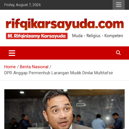
Friday, August 7, 2026
Muda-Religius-Kompeten
RIFQI KARSAYUDA
Home
Berita Nasional
DPR Anggap Permenhub Larangan Mudik Dinilai Multitafsir