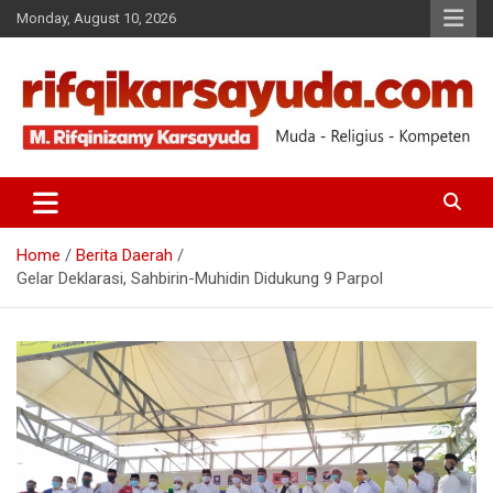
Monday, August 10, 2026
Muda-Religius-Kompeten
RIFQI KARSAYUDA
Home
Berita Daerah
Gelar Deklarasi, Sahbirin-Muhidin Didukung 9 Parpol