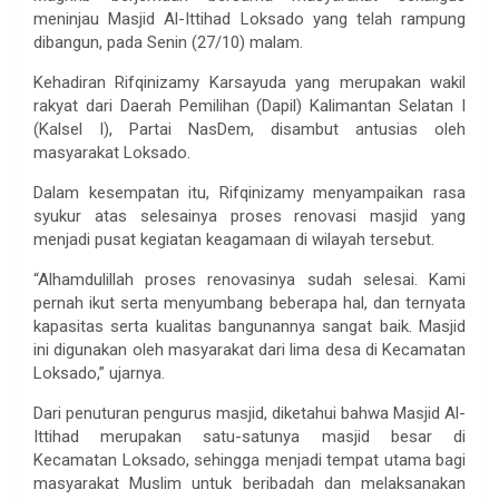
meninjau Masjid Al-Ittihad Loksado yang telah rampung
dibangun, pada Senin (27/10) malam.
Kehadiran Rifqinizamy Karsayuda yang merupakan wakil
rakyat dari Daerah Pemilihan (Dapil) Kalimantan Selatan I
(Kalsel I), Partai NasDem, disambut antusias oleh
masyarakat Loksado.
Dalam kesempatan itu, Rifqinizamy menyampaikan rasa
syukur atas selesainya proses renovasi masjid yang
menjadi pusat kegiatan keagamaan di wilayah tersebut.
“Alhamdulillah proses renovasinya sudah selesai. Kami
pernah ikut serta menyumbang beberapa hal, dan ternyata
kapasitas serta kualitas bangunannya sangat baik. Masjid
ini digunakan oleh masyarakat dari lima desa di Kecamatan
Loksado,” ujarnya.
Dari penuturan pengurus masjid, diketahui bahwa Masjid Al-
Ittihad merupakan satu-satunya masjid besar di
Kecamatan Loksado, sehingga menjadi tempat utama bagi
masyarakat Muslim untuk beribadah dan melaksanakan