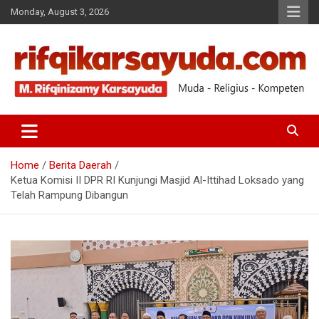
Monday, August 3, 2026
Muda-Religius-Kompeten
RIFQI KARSAYUDA
Home
Berita Daerah
Ketua Komisi II DPR RI Kunjungi Masjid Al-Ittihad Loksado yang
Telah Rampung Dibangun