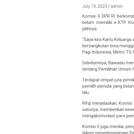
July 19, 2023
admin
Komisi II DPR RI berkomi
belum memiliki e-KTP. Ko
pilihnya.
“Saya kira Kartu Keluarga
bersangkutan bisa menggun
Pagi Indonesia, Metro TV, 
Sebelumnya, Bawaslu mene
tentang Pemilihan Umum h
Terdapat empat juta pemil
pemilih pemula yang belum
lalu.
Rifqi menjelaskan, Komisi
satunya, memberikan kewen
mengakomodasi para pemi
Komisi II juga menilai, p
teknis penyelenggaraan Pe