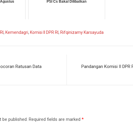
-Agustus
PSI Cs Bakal Dilibatkan
RI
,
Kemendagri
,
Komisi II DPR RI
,
Rifqinizamy Karsayuda
bocoran Ratusan Data
Pandangan Komisi II DPR R
t be published.
Required fields are marked
*