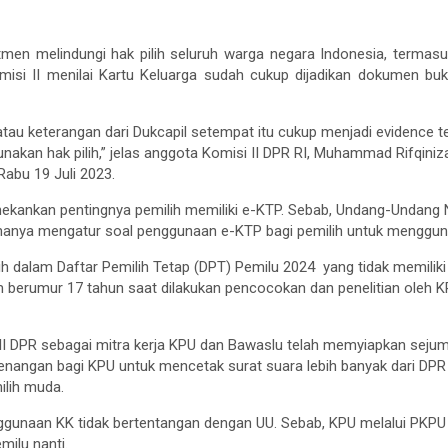
tmen melindungi hak pilih seluruh warga negara Indonesia, termasu
misi II menilai Kartu Keluarga sudah cukup dijadikan dokumen buk
 atau keterangan dari Dukcapil setempat itu cukup menjadi evidence 
akan hak pilih,” jelas anggota Komisi II DPR RI, Muhammad Rifqini
Rabu 19 Juli 2023.
kankan pentingnya pemilih memiliki e-KTP. Sebab, Undang-Undang
anya mengatur soal penggunaan e-KTP bagi pemilih untuk mengguna
ih dalam Daftar Pemilih Tetap (DPT) Pemilu 2024 yang tidak memilik
 berumur 17 tahun saat dilakukan pencocokan dan penelitian oleh 
 II DPR sebagai mitra kerja KPU dan Bawaslu telah memyiapkan sejum
angan bagi KPU untuk mencetak surat suara lebih banyak dari DPR y
lih muda.
enggunaan KK tidak bertentangan dengan UU. Sebab, KPU melalui PKPU
milu nanti.