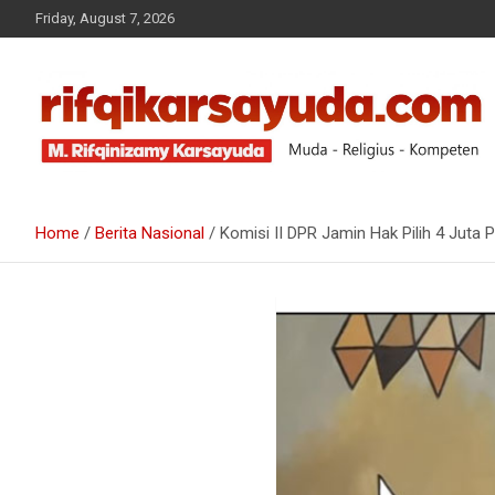
Friday, August 7, 2026
Muda-Religius-Kompeten
RIFQI KARSAYUDA
Home
Berita Nasional
Komisi II DPR Jamin Hak Pilih 4 Juta