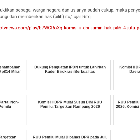
uktikan sebagai warga negara dan usianya sudah cukup, maka penye
gi dan memberikan hak (pilih) itu,” ujar Rifqi.
otvnews.com/play/b7WCRoXg-komisi-ii-dpr-jamin-hak-pilih-4-juta-p
 Penambahan
Dukung Penguatan IPDN untuk Lahirkan
Komisi II D
p814 Miliar
Kader Birokrasi Berkualitas
Daera
artai Non-
Komisi II DPR Mulai Susun DIM RUU
RUU Pemilu 
Pemilu
Pemilu, Targetkan Rampung 2026
2026, Komisi
Targetkan
RUU Pemilu Mulai Dibahas DPR pada Juli,