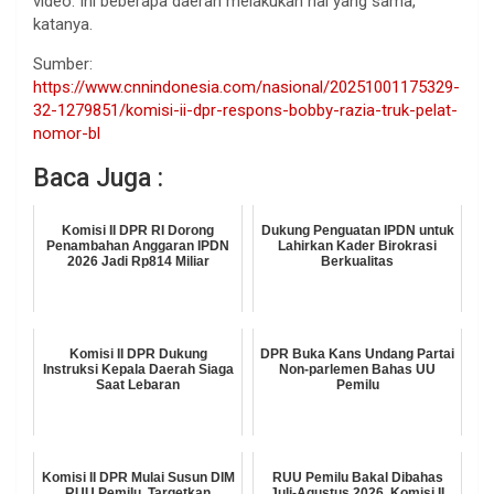
video. Ini beberapa daerah melakukan hal yang sama,”
katanya.
Sumber:
https://www.cnnindonesia.com/nasional/20251001175329-
32-1279851/komisi-ii-dpr-respons-bobby-razia-truk-pelat-
nomor-bl
Baca Juga :
Komisi II DPR RI Dorong
Dukung Penguatan IPDN untuk
Penambahan Anggaran IPDN
Lahirkan Kader Birokrasi
2026 Jadi Rp814 Miliar
Berkualitas
Komisi II DPR Dukung
DPR Buka Kans Undang Partai
Instruksi Kepala Daerah Siaga
Non-parlemen Bahas UU
Saat Lebaran
Pemilu
Komisi II DPR Mulai Susun DIM
RUU Pemilu Bakal Dibahas
RUU Pemilu, Targetkan
Juli-Agustus 2026, Komisi II