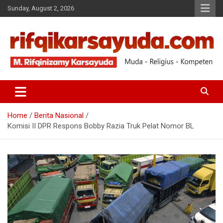
Sunday, August 2, 2026
Muda-Religius-Kompeten
RIFQI KARSAYUDA
Home
Berita Nasional
Komisi II DPR Respons Bobby Razia Truk Pelat Nomor BL