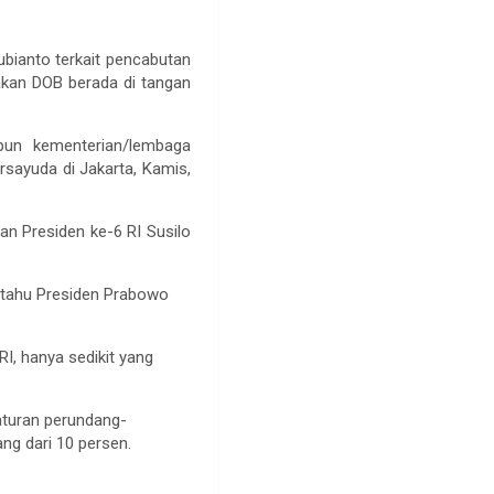
ubianto terkait pencabutan
akan DOB berada di tangan
pun kementerian/lembaga
rsayuda di Jakarta, Kamis,
n Presiden ke-6 RI Susilo
m tahu Presiden Prabowo
I, hanya sedikit yang
aturan perundang-
ng dari 10 persen.