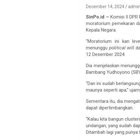
December 14, 2024
admi
SinPo.id –
Komisi II DPR
moratorium pemekaran dae
Kepala Negara.
“Moratorium ini kan le
menunggu
political will
da
12 Desember 2024.
Dia menjelaskan menunggu
Bambang Yudhoyono (SBY)
“Dan ini sudah berlangsun
maunya seperti apa,” ujarn
Sementara itu, dia mengat
dapat dipertimbangkan.
“Kalau kita bangun cluste
undangan, yang sudah dapa
Ditambah lagi yang punya f