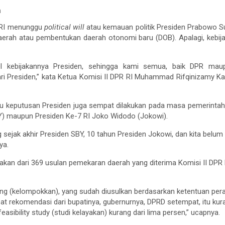
n
 RI menunggu
political will
atau kemauan politik Presiden Prabowo S
rah atau pembentukan daerah otonomi baru (DOB). Apalagi, kebij
vel kebijakannya Presiden, sehingga kami semua, baik DPR mau
ri Presiden,” kata Ketua Komisi II DPR RI Muhammad Rifqinizamy Ka
 keputusan Presiden juga sempat dilakukan pada masa pemerintaha
 maupun Presiden Ke-7 RI Joko Widodo (Jokowi).
g sejak akhir Presiden SBY, 10 tahun Presiden Jokowi, dan kita belu
ya.
akan dari 369 usulan pemekaran daerah yang diterima Komisi II DPR R
ring (kelompokkan), yang sudah diusulkan berdasarkan ketentuan per
t rekomendasi dari bupatinya, gubernurnya, DPRD setempat, itu kura
easibility study (studi kelayakan) kurang dari lima persen,” ucapnya.