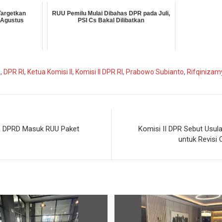
Targetkan
RUU Pemilu Mulai Dibahas DPR pada Juli,
-Agustus
PSI Cs Bakal Dilibatkan
u
,
DPR RI
,
Ketua Komisi II
,
Komisi II DPR RI
,
Prabowo Subianto
,
Rifqinizam
ih DPRD Masuk RUU Paket
Komisi II DPR Sebut Usul
untuk Revisi 