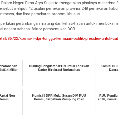
i Dalam Negeri Bima Arya Sugiarto mengatakan pihaknya menerima
tersebut meliputi 42 usulan pemekaran provinsi, 248 pemekaran kab
stimewa, dan lima pemekaran otonomi khusus.
perlukan pertimbangan matang dan kehati-hatian untuk membuka m
kal negara sebagai faktor pembentukan DOB.
/detail/86722/komisi-ii-dpr-tunggu-kemauan-politik-presiden-untuk-
 Penambahan
Dukung Penguatan IPDN untuk Lahirkan
Komisi II D
p814 Miliar
Kader Birokrasi Berkualitas
Daera
artai Non-
Komisi II DPR Mulai Susun DIM RUU
RUU Pemilu 
Pemilu
Pemilu, Targetkan Rampung 2026
2026, Komisi