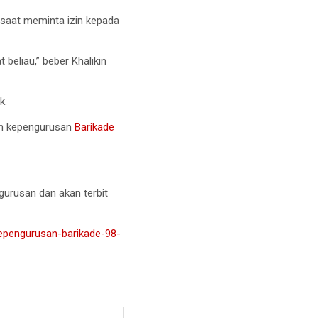
 saat meminta izin kepada
t beliau,” beber Khalikin
k.
n kepengurusan
Barikade
urusan dan akan terbit
kepengurusan-barikade-98-