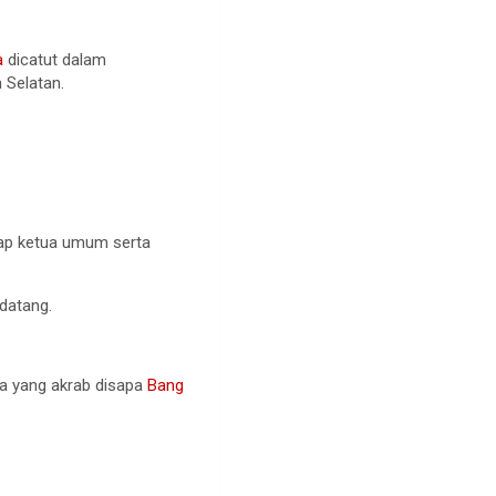
a
dicatut dalam
n Selatan.
dap ketua umum serta
datang.
ia yang akrab disapa
Bang
.