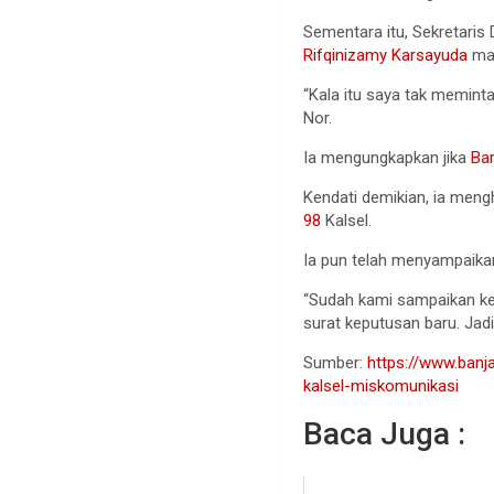
Sementara itu, Sekretari
Rifqinizamy Karsayuda
mas
“Kala itu saya tak memint
Nor.
Ia mengungkapkan jika
Ba
Kendati demikian, ia men
98
Kalsel.
Ia pun telah menyampaik
“Sudah kami sampaikan k
surat keputusan baru. Jad
Sumber:
https://www.banj
kalsel-miskomunikasi
Baca Juga :