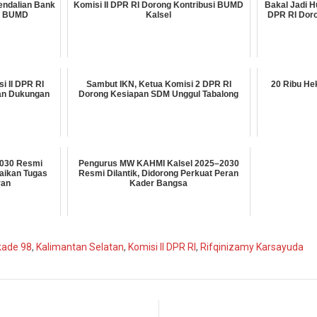
endalian Bank
Komisi II DPR RI Dorong Kontribusi BUMD
Bakal Jadi H
as BUMD
Kalsel
DPR RI Dor
i II DPR RI
Sambut IKN, Ketua Komisi 2 DPR RI
20 Ribu He
an Dukungan
Dorong Kesiapan SDM Unggul Tabalong
030 Resmi
Pengurus MW KAHMI Kalsel 2025–2030
paikan Tugas
Resmi Dilantik, Didorong Perkuat Peran
ran
Kader Bangsa
kade 98
,
Kalimantan Selatan
,
Komisi II DPR RI
,
Rifqinizamy Karsayuda