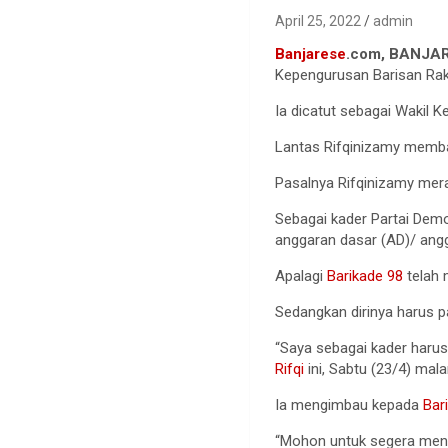
April 25, 2022
admin
Banjarese
.com, BANJA
Kepengurusan Barisan Rak
Ia dicatut sebagai Wakil 
Lantas Rifqinizamy memb
Pasalnya Rifqinizamy mer
Sebagai kader Partai Demo
anggaran dasar (AD)/ ang
Apalagi
Barikade 98
telah 
Sedangkan dirinya harus pa
“Saya sebagai kader harus
Rifqi
ini, Sabtu (23/4) mal
Ia mengimbau kepada
Bar
“Mohon untuk segera mengk