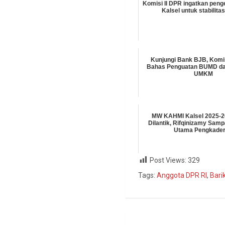
Komisi II DPR ingatkan peng
Kalsel untuk stabilit
Kunjungi Bank BJB, Komis
Bahas Penguatan BUMD d
UMKM
MW KAHMI Kalsel 2025-2
Dilantik, Rifqinizamy Sam
Utama Pengkade
Post Views:
329
Tags:
Anggota DPR RI
,
Bari