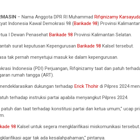
RMASIN
– Nama Anggota DPR RI Muhammad
Rifqinizamy Karsayud
yat Indonesia Kawal Demokrasi 98 (
Barikade 98
) Provinsi Kalimanta
Ketua I Dewan Penasehat
Barikade 98
Provinsi Kalimantan Selatan.
antah surat keputusan Kepengurusan
Barikade 98
Kalsel tersebut.
asa tak pernah menyetujui masuk ke dalam kepengurusan.
krasi Indonesia (PDI) Perjuangan, Rifqinizamy taat dan patuh terha
garan rumah tangga (ART).
mendeklarasikan dukungan terhadap
Erick Thohir
di Pilpres 2024 men
tuh terhadap instruksi partai apabila menyangkut Pilpres 2024.
 patuh dan taat terhadap konstitusi partai dan ketua umum,” ucap pr
am.
ikade 98
Kalsel untuk segera mengklarifikasi miskomunikasi tersebut
larifikasi agar tak ada kesalahpahaman,” pintanya.