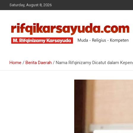
Saturday, August 8, 2026
Muda-Religius-Kompeten
RIFQI KARSAYUDA
Home
Berita Daerah
Nama Rifqinizamy Dicatut dalam Kepeng