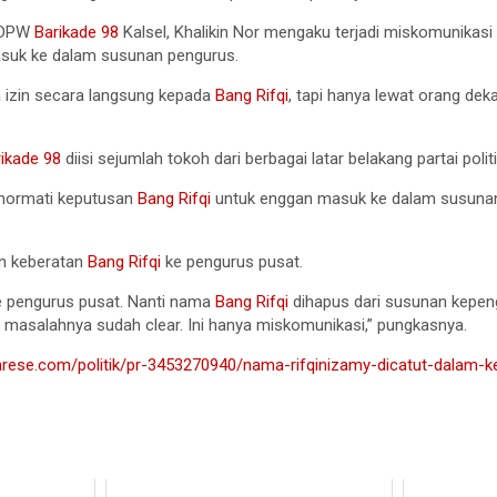
s DPW
Barikade 98
Kalsel, Khalikin Nor mengaku terjadi miskomunikasi
uk ke dalam susunan pengurus.
a izin secara langsung kepada
Bang Rifqi
, tapi hanya lewat orang deka
rikade 98
diisi sejumlah tokoh dari berbagai latar belakang partai politi
ghormati keputusan
Bang Rifqi
untuk enggan masuk ke dalam susuna
an keberatan
Bang Rifqi
ke pengurus pusat.
e pengurus pusat. Nanti nama
Bang Rifqi
dihapus dari susunan kepeng
i masalahnya sudah clear. Ini hanya miskomunikasi,” pungkasnya.
arese.com/politik/pr-3453270940/nama-rifqinizamy-dicatut-dalam-