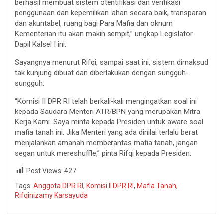
berhasil membuat sistem otentifikasi dan verifikasi
penggunaan dan kepemilikan lahan secara baik, transparan
dan akuntabel, ruang bagi Para Mafia dan oknum
Kementerian itu akan makin sempit,” ungkap Legislator
Dapil Kalsel I ini.
Sayangnya menurut Rifqi, sampai saat ini, sistem dimaksud
tak kunjung dibuat dan diberlakukan dengan sungguh-
sungguh.
“Komisi II DPR RI telah berkali-kali mengingatkan soal ini
kepada Saudara Menteri ATR/BPN yang merupakan Mitra
Kerja Kami. Saya minta kepada Presiden untuk aware soal
mafia tanah ini. Jika Menteri yang ada dinilai terlalu berat
menjalankan amanah memberantas mafia tanah, jangan
segan untuk mereshuffle,” pinta Rifqi kepada Presiden.
Post Views:
427
Tags:
Anggota DPR RI
,
Komisi II DPR RI
,
Mafia Tanah
,
Rifqinizamy Karsayuda