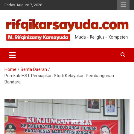
Friday, August 7, 2026
Muda-Religius-Kompeten
RIFQI KARSAYUDA
Home
Berita Daerah
Pemkab HST Persiapkan Studi Kelayakan Pembangunan
Bandara