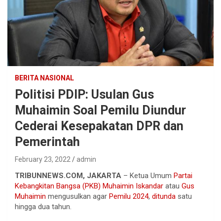
BERITA NASIONAL
Politisi PDIP: Usulan Gus
Muhaimin Soal Pemilu Diundur
Cederai Kesepakatan DPR dan
Pemerintah
February 23, 2022
admin
TRIBUNNEWS.COM, JAKARTA
– Ketua Umum
Partai
Kebangkitan Bangsa (PKB)
Muhaimin Iskandar
atau
Gus
Muhaimin
mengusulkan agar
Pemilu 2024
,
ditunda
satu
hingga dua tahun.