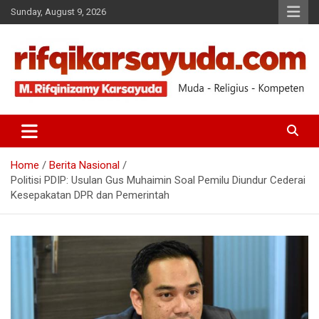
Sunday, August 9, 2026
Muda-Religius-Kompeten
RIFQI KARSAYUDA
Home
Berita Nasional
Politisi PDIP: Usulan Gus Muhaimin Soal Pemilu Diundur Cederai
Kesepakatan DPR dan Pemerintah