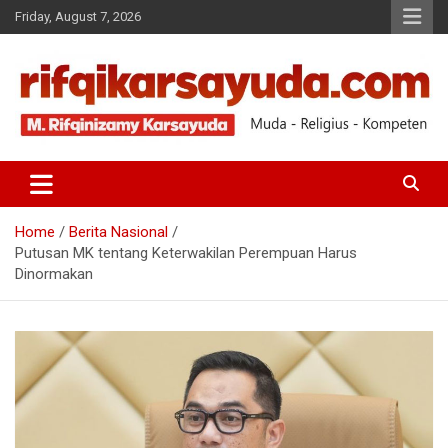
Friday, August 7, 2026
Muda-Religius-Kompeten
RIFQI KARSAYUDA
Home
Berita Nasional
Putusan MK tentang Keterwakilan Perempuan Harus
Dinormakan