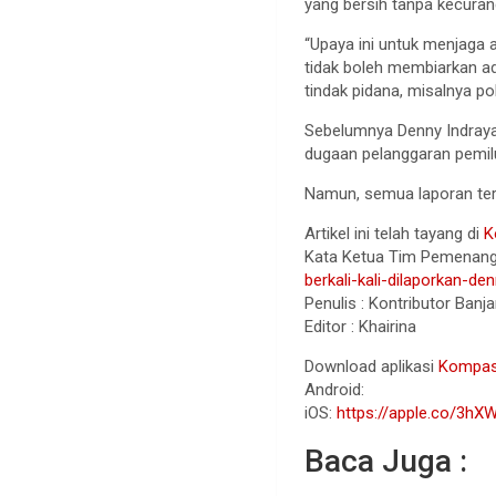
yang bersih tanpa kecuran
“Upaya ini untuk menjaga ag
tidak boleh membiarkan ad
tindak pidana, misalnya pol
Sebelumnya Denny Indrayan
dugaan pelanggaran pemil
Namun, semua laporan ters
Artikel ini telah tayang di
K
Kata Ketua Tim Pemenanga
berkali-kali-dilaporkan-d
Penulis : Kontributor Ba
Editor : Khairina
Download aplikasi
Kompa
Android:
iOS:
https://apple.co/3hX
Baca Juga :