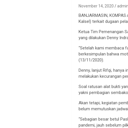
November 14, 2020
admi
BANJARMASIN, KOMPAS.com 
Kalsel) terkait dugaan pel
Ketua Tim Pemenangan Sahb
yang dilakukan Denny Indr
“Setelah kami membaca fa
berkesimpulan bahwa moti
(13/11/2020).
Denny, lanjut Rifqi, hany
melakukan kecurangan pemi
Soal ratusan alat bukti y
yakni pembagian sembako 
Akan tetapi, kegiatan pe
belum memutuskan jadwal 
“Sebagian besar betul Pa
pandemi, jauh sebelum pil