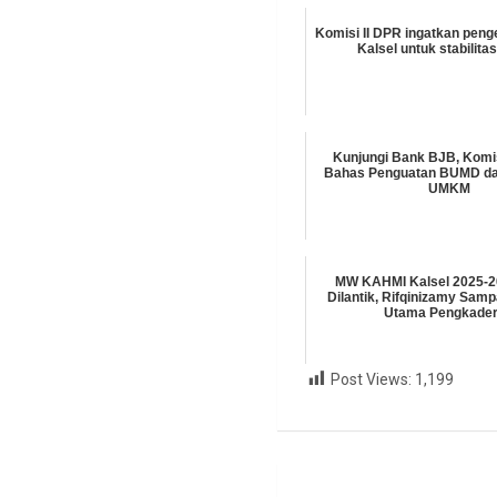
Komisi II DPR ingatkan peng
Kalsel untuk stabilit
Kunjungi Bank BJB, Komis
Bahas Penguatan BUMD d
UMKM
MW KAHMI Kalsel 2025-2
Dilantik, Rifqinizamy Sam
Utama Pengkade
Post Views:
1,199