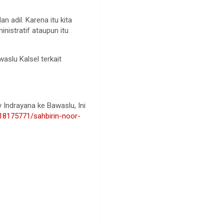
n adil. Karena itu kita
istratif ataupun itu
slu Kalsel terkait
y Indrayana ke Bawaslu, Ini
18175771/sahbirin-noor-