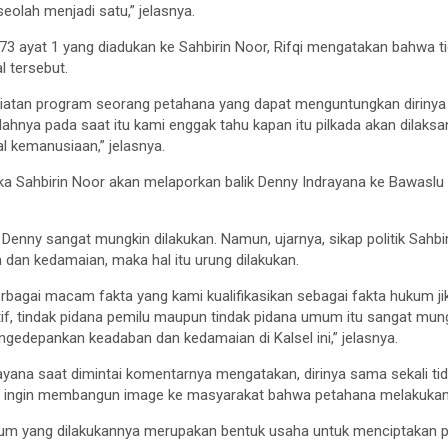
olah menjadi satu,” jelasnya.
 73 ayat 1 yang diadukan ke Sahbirin Noor, Rifqi mengatakan bahwa t
l tersebut.
egiatan program seorang petahana yang dapat menguntungkan dirinya
hnya pada saat itu kami enggak tahu kapan itu pilkada akan dilaks
al kemanusiaan,” jelasnya.
ika Sahbirin Noor akan melaporkan balik Denny Indrayana ke Bawaslu 
Denny sangat mungkin dilakukan. Namun, ujarnya, sikap politik Sahbir
an kedamaian, maka hal itu urung dilakukan.
bagai macam fakta yang kami kualifikasikan sebagai fakta hukum jik
if, tindak pidana pemilu maupun tindak pidana umum itu sangat mung
ngedepankan keadaban dan kedamaian di Kalsel ini,” jelasnya.
ayana saat dimintai komentarnya mengatakan, dirinya sama sekali t
n ingin membangun image ke masyarakat bahwa petahana melakukan 
um yang dilakukannya merupakan bentuk usaha untuk menciptakan pe