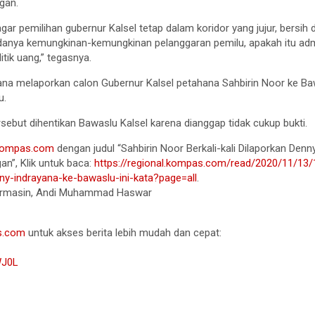
gan.
ar pemilihan gubernur Kalsel tetap dalam koridor yang jujur, bersih da
anya kemungkinan-kemungkinan pelanggaran pemilu, apakah itu admin
itik uang,” tegasnya.
a melaporkan calon Gubernur Kalsel petahana Sahbirin Noor ke Bawa
u.
ebut dihentikan Bawaslu Kalsel karena dianggap tidak cukup bukti.
ompas.com
dengan judul “Sahbirin Noor Berkali-kali Dilaporkan Denn
n”, Klik untuk baca:
https://regional.kompas.com/read/2020/11/13/
enny-indrayana-ke-bawaslu-ini-kata?page=all
.
njarmasin, Andi Muhammad Haswar
s.com
untuk akses berita lebih mudah dan cepat:
WJ0L