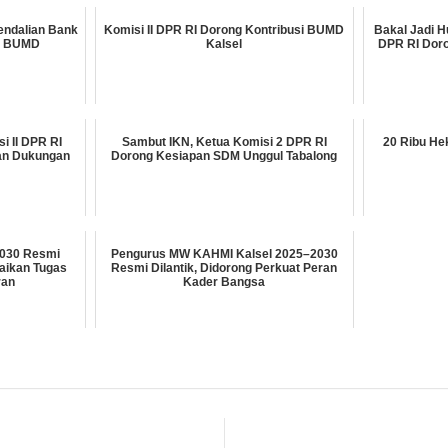
endalian Bank
Komisi II DPR RI Dorong Kontribusi BUMD
Bakal Jadi H
as BUMD
Kalsel
DPR RI Dor
i II DPR RI
Sambut IKN, Ketua Komisi 2 DPR RI
20 Ribu He
an Dukungan
Dorong Kesiapan SDM Unggul Tabalong
030 Resmi
Pengurus MW KAHMI Kalsel 2025–2030
paikan Tugas
Resmi Dilantik, Didorong Perkuat Peran
ran
Kader Bangsa