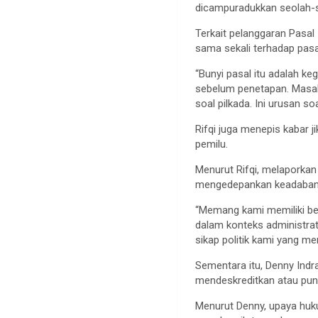
dicampuradukkan seolah-se
Terkait pelanggaran Pasal
sama sekali terhadap pasa
“Bunyi pasal itu adalah k
sebelum penetapan. Masala
soal pilkada. Ini urusan so
Rifqi juga menepis kabar j
pemilu.
Menurut Rifqi, melaporkan 
mengedepankan keadaban d
“Memang kami memiliki ber
dalam konteks administrat
sikap politik kami yang me
Sementara itu, Denny Indr
mendeskreditkan atau pu
Menurut Denny, upaya huk