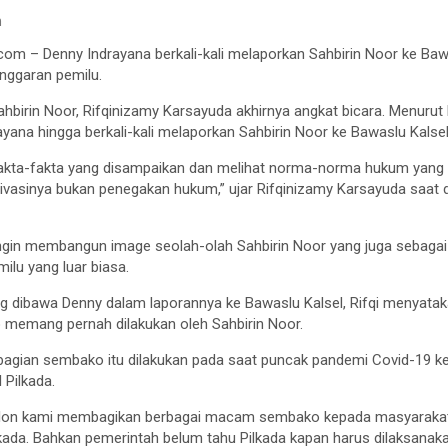
n
– Denny Indrayana berkali-kali melaporkan Sahbirin Noor ke Bawa
anggaran pemilu.
irin Noor, Rifqinizamy Karsayuda akhirnya angkat bicara. Menurut Ri
ayana hingga berkali-kali melaporkan Sahbirin Noor ke Bawaslu Kalsel
kta-fakta yang disampaikan dan melihat norma-norma hukum yang a
vasinya bukan penegakan hukum,” ujar Rifqinizamy Karsayuda saat d
a ingin membangun image seolah-olah Sahbirin Noor yang juga sebaga
lu yang luar biasa.
ang dibawa Denny dalam laporannya ke Bawaslu Kalsel, Rifqi menyataka
memang pernah dilakukan oleh Sahbirin Noor.
mbagian sembako itu dilakukan pada saat puncak pandemi Covid-19 k
Pilkada.
slon kami membagikan berbagai macam sembako kepada masyarakat 
kada. Bahkan pemerintah belum tahu Pilkada kapan harus dilaksanaka