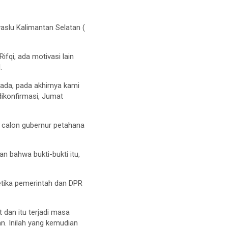
slu Kalimantan Selatan (
fqi, ada motivasi lain
.
da, pada akhirnya kami
ikonfirmasi, Jumat
i calon gubernur petahana
n bahwa bukti-bukti itu,
etika pemerintah dan DPR
dan itu terjadi masa
n. Inilah yang kemudian