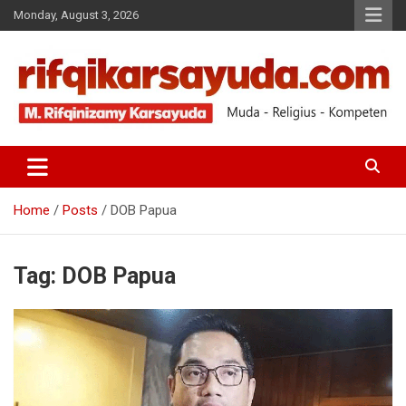
Monday, August 3, 2026
Muda-Religius-Kompeten
RIFQI KARSAYUDA
Home
Posts
DOB Papua
Tag:
DOB Papua