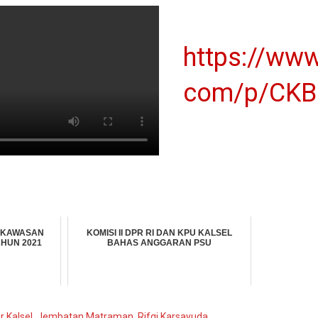
https://www
com/p/CK
 KAWASAN
KOMISI II DPR RI DAN KPU KALSEL
AHUN 2021
BAHAS ANGGARAN PSU
r Kalsel
,
Jembatan Matraman
,
Rifqi Karsayuda