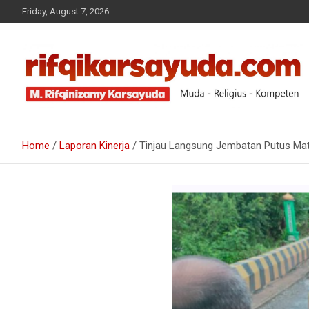
Friday, August 7, 2026
Muda-Religius-Kompeten
RIFQI KARSAYUDA
Home
Laporan Kinerja
Tinjau Langsung Jembatan Putus Ma