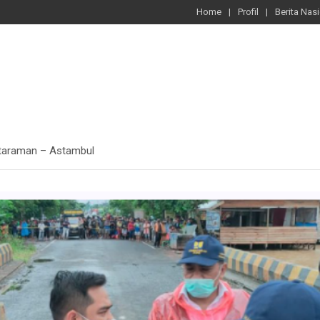
Home
Profil
Berita Nas
taraman – Astambul