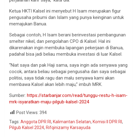
Ketua HKTI Kalsel ini menyebut H Isam merupakan figur
pengusaha pribumi dan Islam yang punya keinginan untuk
memajukan Banua.
Sebagai contoh, H Isam berani berinvestasi pembangunan
smelter nikel, dan pengolahan CPO di Kalsel. Hal ini
dikarenakan ingin membuka lapangan pekerjaan di Banua,
padahal bisa jadi beliau membuka investasi di luar Kalsel.
“Niat saya dan pak Haji sama, saya ingin ada senyawa yang
cocok, antara beliau sebagai pengusaha dan saya sebagai
politisi, saya tidak ragu dan malu senyawa kami akan
membawa Kalsel akan lebih maju,” imbuh MRK.
Sumber:
https://starbanjar.com/read/tunggu-restu-h-isam-
mrk-isyaratkan-maju-pilgub-kalsel-2024
Post Views:
394
Tags:
Anggota DPR RI
,
Kalimantan Selatan
,
Komisi II DPR RI
,
Pilgub Kalsel 2024
,
Rifqinizamy Karsayuda