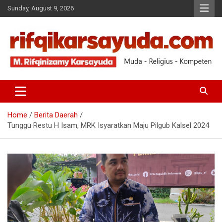
Sunday, August 9, 2026
Muda-Religius-Kompeten
RIFQI KARSAYUDA
Home
Berita Daerah
Tunggu Restu H Isam, MRK Isyaratkan Maju Pilgub Kalsel 2024